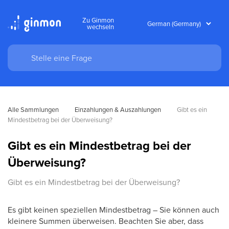
Zu Ginmon
wechseln
Alle Sammlungen
Einzahlungen & Auszahlungen
Gibt es ein 
Mindestbetrag bei der Überweisung?
Gibt es ein Mindestbetrag bei der
Überweisung?
Gibt es ein Mindestbetrag bei der Überweisung?
Es gibt keinen speziellen Mindestbetrag – Sie können auch
kleinere Summen überweisen. Beachten Sie aber, dass