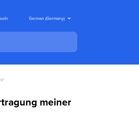
seln
n?
rtragung meiner