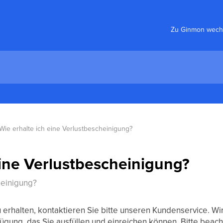
Zu Ginmon wech
Wie erhalte ich eine Verlustbescheinigung?
eine Verlustbescheinigung?
heinigung?
erhalten, kontaktieren Sie bitte unseren Kundenservice. Wir
gung, das Sie ausfüllen und einreichen können. Bitte beach